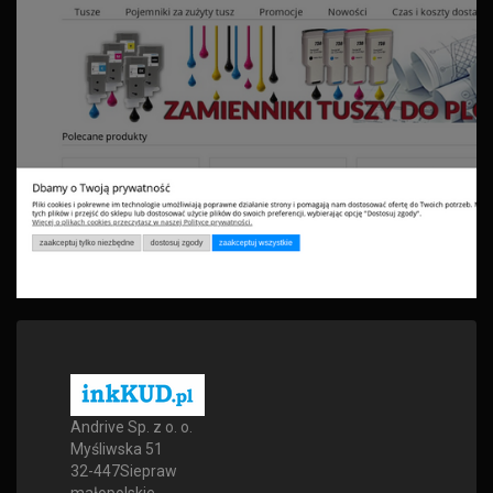
Andrive Sp. z o. o.
Myśliwska 51
32-447
Siepraw