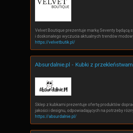
Velvet Boutique prezentuje markę Seventy będącą
i doskonałego wyczucia aktualnych trendów modowy
https://velvetbutik.pl/
Absurdalnie.pl - Kubki z przekleństwam
Sklep z kubkami prezentuje ofertę produktów dop
jakości i designu, odpowiadających na potrzeby róż
https://absurdalnie.pl/