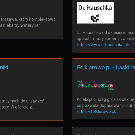
Warszawa, który kompleksowo
az lekarzy weterynar…
Dr. Hauschka od dziesięcioleci 
sposób mądry i pełen szacunk
https://www.drhauschka.pl/
niki
Folklorowo.pl - Laski 
Kolekcja ciupag góralskich obe
oatacyjnych do urządzeń
co pozwala dopasować produk
otery. W ofercie z…
https://folklorowo.pl/