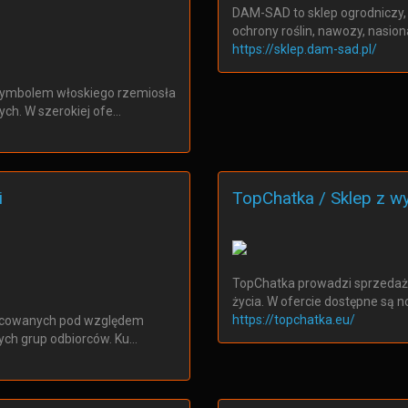
DAM-SAD to sklep ogrodniczy, 
ochrony roślin, nawozy, nasio
https://sklep.dam-sad.pl/
 symbolem włoskiego rzemiosła
ch. W szerokiej ofe…
i
TopChatka / Sklep z 
TopChatka prowadzi sprzedaż
życia. W ofercie dostępne są
https://topchatka.eu/
racowanych pod względem
nych grup odbiorców. Ku…