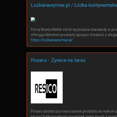
Lozkanawymiar.pl / Łóżka kontynentaln
Firma Beata Meble od lat wyznacza standardy w prod
oferując klientom produkty łączące trwałość z ele
https://lozkanawymiar.pl/
Posaro - Żywice na taras
Posaro dostarcza nowoczesne produkty do wykończe
łącząc funkcjonalność posadzek żywicznych z estet