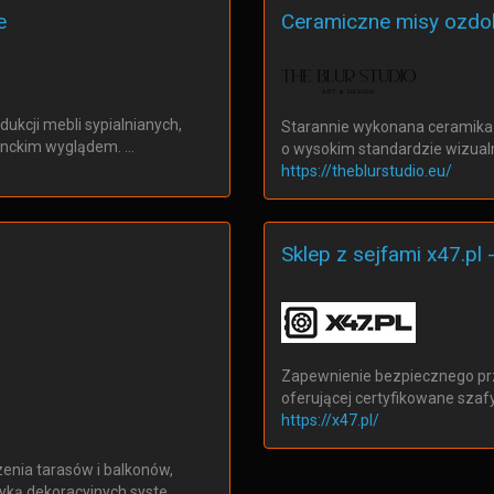
e
Ceramiczne misy ozd
ukcji mebli sypialnianych,
Starannie wykonana ceramika
ganckim wyglądem. …
o wysokim standardzie wizua
https://theblurstudio.eu/
Sklep z sejfami x47.pl
Zapewnienie bezpiecznego prz
oferującej certyfikowane szafy
https://x47.pl/
nia tarasów i balkonów,
yką dekoracyjnych syste…