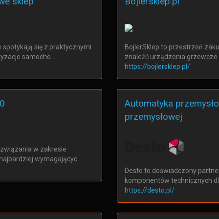
we sklep
Bojlersklep.pl
 spotykają się z praktycznymi
BojlerSklep to przestrzeń zak
atyzacje samocho…
znaleźć urządzenia grzewcze 
https://bojlersklep.pl/
20
Automatyka przemysłow
przemysłowej
ozwiązania w zakresie
y najbardziej wymagającyc…
Desto to doświadczony partne
komponentów technicznych dla
https://desto.pl/