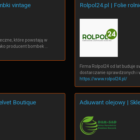
bki vintage
Rolpol24.pl | Folie roln
eczne, które powstają w
jako producent bombek …
Firma Rolpol24 od lat buduje 
dostarczanie sprawdzonych i w
https://www.rolpol24.pl/
lvet Boutique
Adiuwant olejowy | Sk