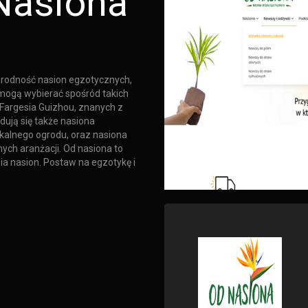
Nasiona
orodność nasion egzotycznych,
mogą wybierać spośród takich
Fargesia Guizhou, znanych z
dują się także nasiona
kalnego ogrodu, oraz nasiona
ch aranżacji. Od nasiona to
a nasion. Postaw na egzotykę i