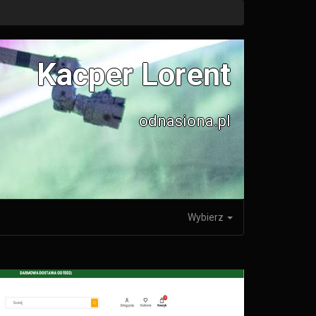
Kacper Lorent
odnasiona.pl
Wybierz