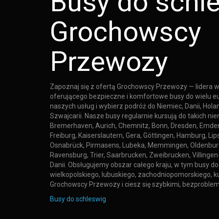
Busy do schle
Grochowscy
Przewozy
Zapoznaj się z ofertą Grochowscy Przewozy — lidera 
oferującego bezpieczne i komfortowe busy do wielu eu
naszych usług i wybierz podróż do Niemiec, Danii, Holan
Szwajcarii. Nasze busy regularnie kursują do takich ni
Bremerhaven, Aurich, Chemnitz, Bonn, Dresden, Emden,
Freiburg, Kaiserslautern, Gera, Göttingen, Hamburg, Lipsk
Osnabrück, Pirmasens, Lubeka, Memmingen, Oldenburg,
Ravensburg, Trier, Saarbrucken, Zweibrucken, Villing
Danii. Obsługujemy obszar całego kraju, w tym busy d
wielkopolskiego, lubuskiego, zachodniopomorskiego, 
Grochowscy Przewozy i ciesz się szybkimi, bezprobl
Busy do schleswig