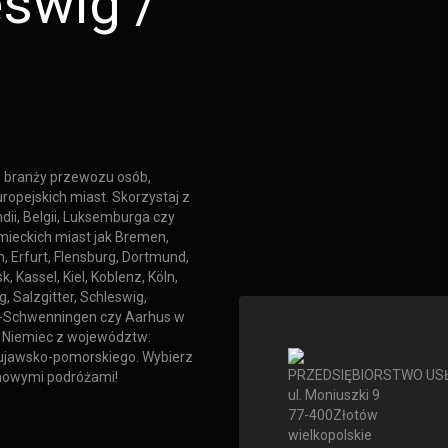
swig /
w branży przewozu osób,
ropejskich miast. Skorzystaj z
dii, Belgii, Luksemburga czy
emieckich miast jak Bremen,
 Erfurt, Flensburg, Dortmund,
, Kassel, Kiel, Koblenz, Köln,
 Salzgitter, Schleswig,
en-Schwenningen czy Aarhus w
o Niemiec z województw:
kujawsko-pomorskiego. Wybierz
PRZEDSIĘBIORSTWO US
emowymi podróżami!
ul. Moniuszki 9
77-400
Złotów
wielkopolskie