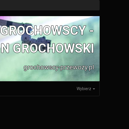
 GROCHOWSCY -
IN GROCHOWSKI
grochowscy-przewozy.pl
Wybierz