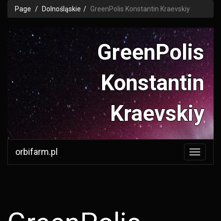
Page
Dolnośląskie
GreenPolis Konstantin Kraevskiy
GreenPolis
Konstantin
Kraevskiy
greenpolis.pl
orbifarm.pl