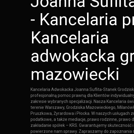
Joanna Suflit
- Kancelaria p
Kancelaria
adwokacka gr
mazowiecki
Kancelaria Adwokacka Joanna Suflita-Stanek Grodzisk
profesjonalną pomoc prawną dla Klientów indywidualn
zakresie wybranych specjalizacji. Nasza Kancelaria ś
terenie Warszawy, Grodziska Mazowieckiego, Milanów
Pruszkowa, Żyrardowa i Płocka. W naszych usługach zn
podatkowe, a także mediacje, prawo rodzinne, prawo d
zakładanie spółek – KRS. Gwarantujemy skuteczność 
powierzone nam sprawy. Zapraszamy do zapoznania się