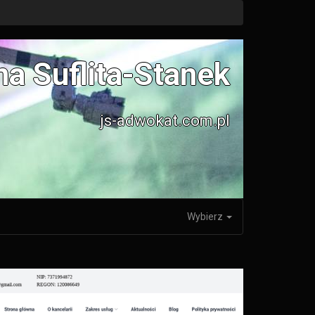
a Suflita-Stanek
js-adwokat.com.pl
Wybierz