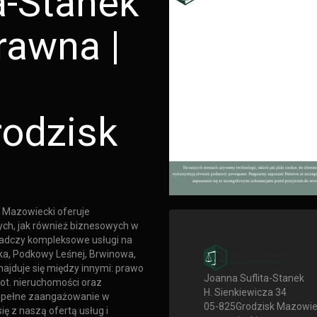
a-Stanek
rawna |
odzisk
 Mazowiecki oferuje
ych, jak również biznesowych w
wiadczy kompleksowe usługi na
ka, Podkowy Leśnej, Brwinowa,
ajduje się między innymi: prawo
Joanna Suflita-Stanek
ot. nieruchomości oraz
H. Sienkiewicza 34
i pełne zaangażowanie w
05-825
Grodzisk Mazowie
 z naszą ofertą usług i